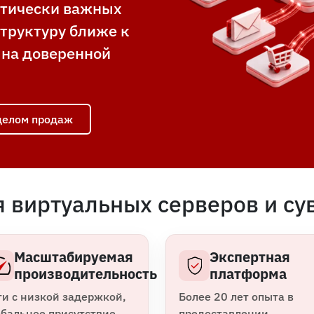
итически важных
труктуру ближе к
 на доверенной
тделом продаж
 виртуальных серверов и су
Масштабируемая
Экспертная
производительность
платформа
ти с низкой задержкой,
Более 20 лет опыта в
обальное присутствие,
предоставлении