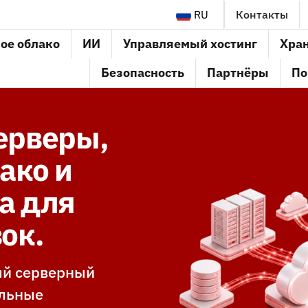
RU
Контакты
ое облако
ИИ
Управляемый хостинг
Хра
Безопасность
Партнёры
По
ерверы,
ако и
а для
ок.
ый серверный
ельные