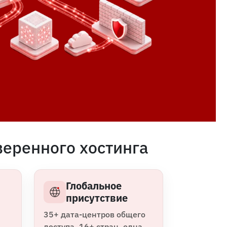
веренного хостинга
Глобальное
присутствие
35+ дата-центров общего
доступа, 16+ стран, одна